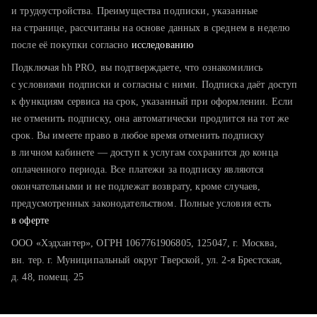
тратите много времени на поиск и вручную поднимаете
и трудоустройства. Преимущества подписки, указанные
резюме
на странице, рассчитаны на основе данных в среднем в неделю
после её покупки согласно
хотите сравнить себя с конкурентами и оценить шансы
исследованию
Подключая hh PRO, вы подтверждаете, что ознакомились
с условиями подписки и согласны с ними. Подписка даёт доступ
к функциям сервиса на срок, указанный при оформлении. Если
не отменить подписку, она автоматически продлится на тот же
срок. Вы имеете право в любое время отменить подписку
в личном кабинете — доступ к услугам сохранится до конца
оплаченного периода. Все платежи за подписку являются
окончательными и не подлежат возврату, кроме случаев,
предусмотренных законодательством. Полные условия есть
в оферте
ООО «Хэдхантер», ОГРН 1067761906805, 125047, г. Москва,
вн. тер. г. Муниципальный округ Тверской, ул. 2-я Брестская,
д. 48, помещ. 25