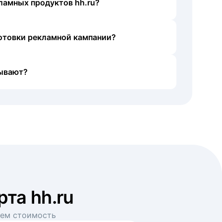
ламных продуктов hh.ru?
готовки рекламной кампании?
ывают?
рта hh.ru
аем стоимость