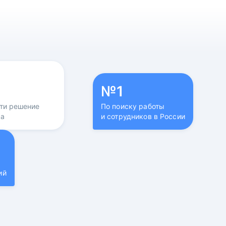
№1
йти решение
По поиску работы
са
и сотрудников в России
ий