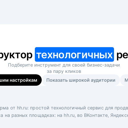
руктор
технологичных
ре
Подберите инструмент для своей
бизнес-задачи
за пару кликов
шим настройкам
Показать широкой аудитории
М
я
 рекрутер
рма от hh.ru: простой технологичный сервис для прод
 для вакансий на главной странице hh.ru. Увеличивает
под ключ. Решите, сколько кандидатов и когда вам нуж
а на разных площадках: на hh.ru, во ВКонтакте, Яндек
ологи, рекрутеры и проектные менеджеры hh.ru с цел
тов