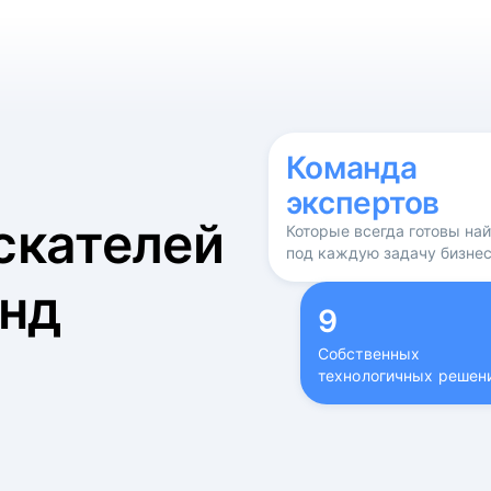
б
Команда
экспертов
скателей
Которые всегда готовы на
под каждую задачу бизне
нд
9
Собственных
технологичных решен