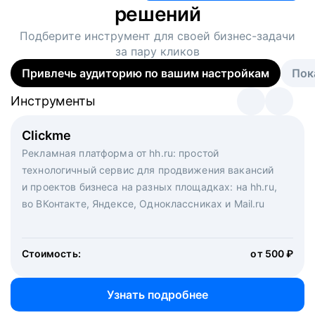
решений
Подберите инструмент для своей
бизнес-задачи
за пару кликов
Привлечь аудиторию по вашим настройкам
Пок
Инструменты
Инструменты
Инструменты
Виртуальный рекрутер
Clickme
Вакансия дня
Массовый подбор под ключ. Решите, сколько
Рекламная платформа от hh.ru: простой
Рекламный формат для вакансий на главной странице
кандидатов и когда вам нужно, и за дело возьмутся
технологичный сервис для продвижения вакансий
hh.ru. Увеличивает количество откликов
маркетологи, рекрутеры и проектные менеджеры
и проектов бизнеса на разных площадках: на hh.ru,
hh.ru с целым набором digital-инструментов
во ВКонтакте, Яндексе, Одноклассниках и Mail.ru
Стоимость:
от 200 000 ₽
Узнать подробнее
Стоимость:
от 500 ₽
Узнать подробнее
Узнать подробнее