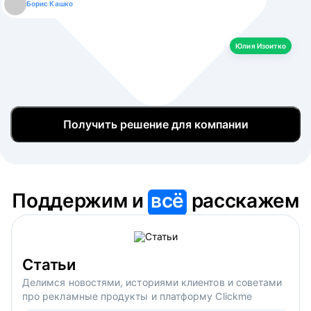
Борис Кашко
Юлия Изоитко
Александр Кулагин
Даниил Макаров
Екатерина Лазаренко
Юлия Изоитко
Получить решение для компании
Поддержим и
всё
расскажем
Статьи
Делимся новостями, историями клиентов и советами
про рекламные продукты и платформу Clickme