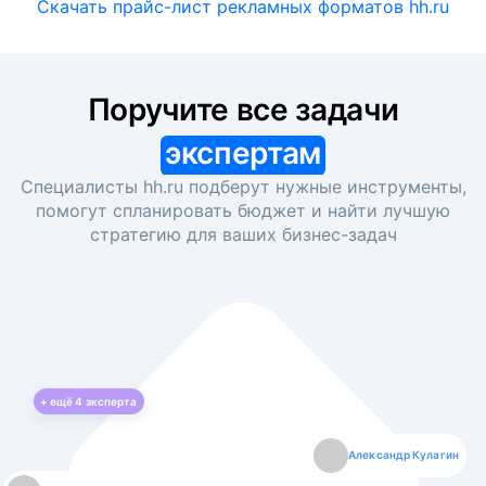
Скачать прайс-лист рекламных форматов hh.ru
Поручите все задачи
экспертам
Специалисты hh.ru подберут нужные инструменты,
помогут спланировать бюджет и найти лучшую
стратегию для ваших
бизнес-задач
+ ещё
4
эксперта
Екатерина Лазаренко
Александр Кулагин
Даниил Макаров
Борис Кашко
Юлия Изоитко