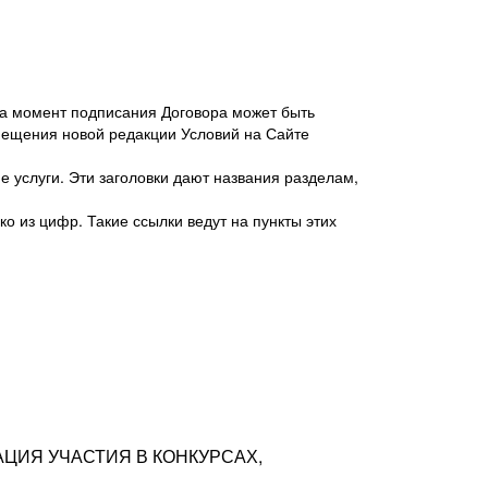
 на момент подписания Договора может быть
мещения новой редакции Условий на Сайте
 услуги. Эти заголовки дают названия разделам,
о из цифр. Такие ссылки ведут на пункты этих
антер», ИНН 7718620740, адрес: 125047,
одская территория Муниципальный округ
я улица, дом 48, помещ. 25
ых резюме с предложениями Соискателей
АЦИЯ УЧАСТИЯ В КОНКУРСАХ,
тра контактной информации Соискателя
тор сайтов: hh.ru, talantix.ru и других
 из Типов регистраций.
луг