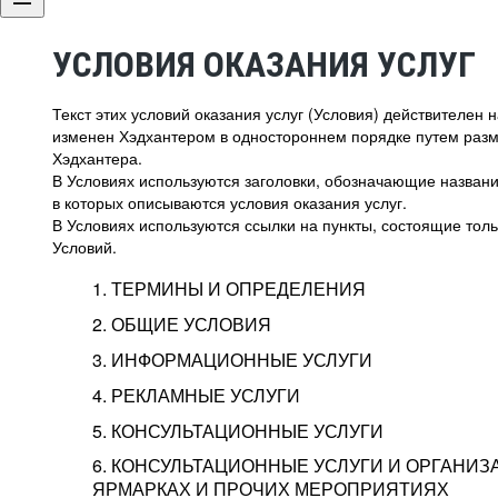
УСЛОВИЯ ОКАЗАНИЯ УСЛУГ
Текст этих условий оказания услуг (Условия) действителен
изменен Хэдхантером в одностороннем порядке путем раз
Хэдхантера.
В Условиях используются заголовки, обозначающие название
в которых описываются условия оказания услуг.
В Условиях используются ссылки на пункты, состоящие тольк
Условий.
1. ТЕРМИНЫ И ОПРЕДЕЛЕНИЯ
2. ОБЩИЕ УСЛОВИЯ
3. ИНФОРМАЦИОННЫЕ УСЛУГИ
1.1. Хэдхантер, или
Хэдхантер, ООО «Хэдх
4. РЕКЛАМНЫЕ УСЛУГИ
HeadHunter, или
г. Москва, внутригор
2.1. Типы и статусы регистрации
5. КОНСУЛЬТАЦИОННЫЕ УСЛУГИ
Исполнитель
Тверской,
2-я
Брестска
Типы регистрации
3.1. Предоставление доступа к базе данн
2.2. Активация услуг
6. КОНСУЛЬТАЦИОННЫЕ УСЛУГИ И ОРГАНИЗ
о трудоустройстве с возможностью просмо
Описание и активация
ЯРМАРКАХ И ПРОЧИХ МЕРОПРИЯТИЯХ
Хэдхантер — администра
2.1.1. Заказчику может быть присвоен один
4.0. Общие условия оказания рекламных ус