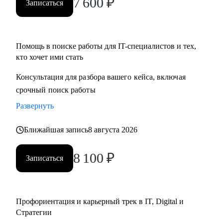
7 600
₽
Записаться
• Определим стратегию поиска подходящей роли и
развития на продуктовых и бизнес позициях.
Помощь в поиске работы для IT-специалистов и тех,
Кому могу помочь:
кто хочет ими стать
• Product-менеджерам/Владельцам продуктов;
• Руководителям проектов/Руководителям стратегических
Консультация для разбора вашего кейса, включая
проектов;
срочный поиск работы
• Менеджерам по развитию бизнеса;
Развернуть
• Специалистам по стратегии, инвестициям и консалтингу,
а также высшему и среднему менеджменту;
Ближайшая запись
8 августа 2026
• Product marketing менеджерам/Маркетологам;
• Продуктовым аналитикам/Бизнес-аналитикам;
8 100
₽
Записаться
• Всем не IT-специалистам, которые хотят перейти в IT.
Профориентация и карьерный трек в IT, Digital и
Стратегии