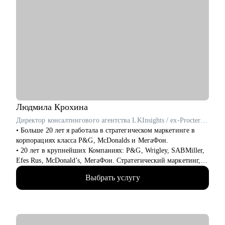
Людмила
Крохина
Директор консалтингового агентства LKInsights / ex-Procter & Gamble, МегаФон
• Больше 20 лет я работала в стратегическом маркетинге в
корпорациях класса P&G, McDonalds и МегаФон.
• 20 лет в крупнейших Компаниях: P&G, Wrigley, SABMiller,
Efes Rus, McDonald’s, МегаФон. Стратегический маркетинг,
исследования и аналитика.
Выбрать услугу
• Училась сама и развивала своих сотрудников, искала новую
работу и адаптировалась, нанимала и оптимизировала,
запускала проекты и строила процессы, формулировала
стратегии и договаривалась с руководством.
• Формировала команды с нуля и интегрировала, вырастила