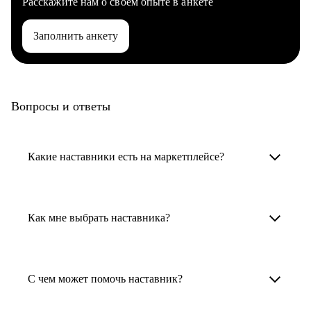
Расскажите нам о своем опыте в анкете
Заполнить анкету
Вопросы и ответы
Какие наставники есть на маркетплейсе?
Карьерные наставники — это HR-
специалисты, карьерные консультанты,
Как мне выбрать наставника?
психологи, резюмерайтеры и менторы.
Умный поиск поможет в три клика выбрать
Менторы работают в ИТ, дизайне, других
наставника для достижения вашей цели.
С чем может помочь наставник?
узкоспециализированных сферах. Они
помогут прокачать навыки, построить