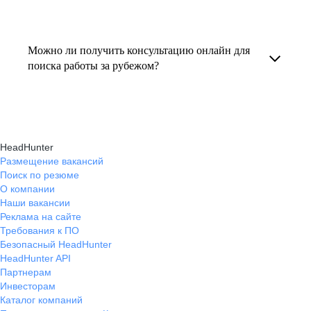
резюме под международные стандарты
текущем месте работы и о том, кому он будет
Профессиональная помощь в поиске работы
и рекомендации по прохождению интервью.
полезен, с какими запросами работает.
за границей включает подготовку резюме
Можно ли получить консультацию онлайн для
Вы точно найдёте того, кто вам нужен!
на иностранном языке, подбор вакансий,
поиска работы за рубежом?
адаптацию к международному рынку труда
Да, карьерные эксперты hh.ru оказывают
и советы по успешному трудоустройству.
помощь в поиске работы за границей онлайн,
помогая выбрать страну, вакансию, а также
HeadHunter
эффективно пройти все этапы собеседования.
Размещение вакансий
Поиск по резюме
О компании
Наши вакансии
Реклама на сайте
Требования к ПО
Безопасный HeadHunter
HeadHunter API
Партнерам
Инвесторам
Каталог компаний