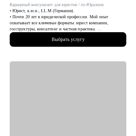
строить карьеру за рубежом
Карьерный консультант для юристов / ex-Юралинк
• Руководителям и тем, кто хочет дорасти до управленческих
• Юрист, к.ю.н., LL.M (Германия).
позиций
• Почти 20 лет в юридической профессии. Мой опыт
охватывает все ключевые форматы: юрист компании,
госструктуры, консалтинг и частная практика.
• Более 14 лет работала с иностранными компаниями со всего
Выбрать услугу
мира, оказывая им юридические услуги в России.
• Автор статей в топовых юридических журналах.
• Автор карьерного подкаста для юристов Юрист без границ
• Модератор юридических фокус-групп
• Более 2 лет занимаюсь карьерным консультированием.
Прошла 2 обучения по специализированным программам:
Карьерный консультант и Карьерный консультант для
юристов.
• Аккредитованный консультант при проекте «Карьера
юриста».
• Веду телеграм-канал об управлении карьерой, являюсь
спикером по теме карьеры и развития юристов.
• Говорю на английском, немецком, нидерландском и
французском языках.
• Автор книги "Проект "Иностранный". Книга для тех, кто
устал от бесконечной учебы и хочет получить результат в