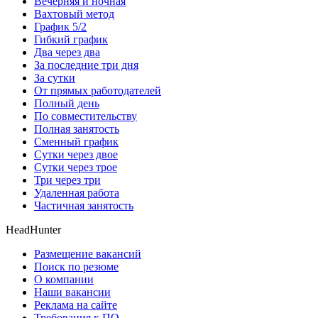
Вечерняя и ночная
Вахтовый метод
График 5/2
Гибкий график
Два через два
За последние три дня
За сутки
От прямых работодателей
Полный день
По совместительству
Полная занятость
Сменный график
Сутки через двое
Сутки через трое
Три через три
Удаленная работа
Частичная занятость
HeadHunter
Размещение вакансий
Поиск по резюме
О компании
Наши вакансии
Реклама на сайте
Требования к ПО